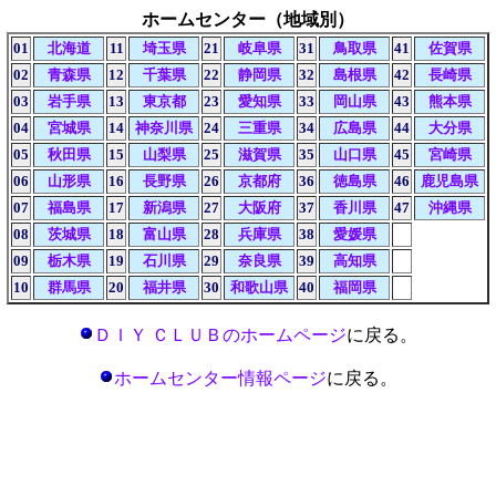
ホームセンター（地域別）
01
北海道
11
埼玉県
21
岐阜県
31
鳥取県
41
佐賀県
02
青森県
12
千葉県
22
静岡県
32
島根県
42
長崎県
03
岩手県
13
東京都
23
愛知県
33
岡山県
43
熊本県
04
宮城県
14
神奈川県
24
三重県
34
広島県
44
大分県
05
秋田県
15
山梨県
25
滋賀県
35
山口県
45
宮崎県
06
山形県
16
長野県
26
京都府
36
徳島県
46
鹿児島県
07
福島県
17
新潟県
27
大阪府
37
香川県
47
沖縄県
08
茨城県
18
富山県
28
兵庫県
38
愛媛県
09
栃木県
19
石川県
29
奈良県
39
高知県
10
群馬県
20
福井県
30
和歌山県
40
福岡県
ＤＩＹ ＣＬＵＢのホームページ
に戻る。
ホームセンター情報ページ
に戻る。