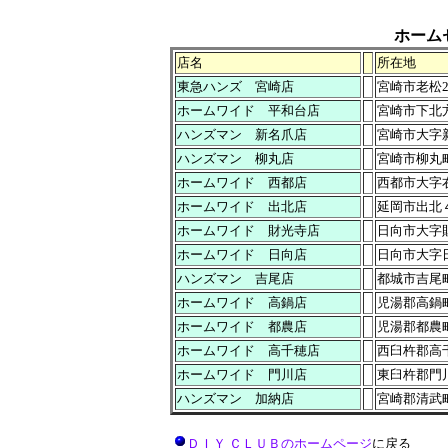
ホーム
店名
所在地
東急ハンズ 宮崎店
宮崎市老松2
ホームワイド 平和台店
宮崎市下北方
ハンズマン 新名爪店
宮崎市大字新
ハンズマン 柳丸店
宮崎市柳丸町
ホームワイド 西都店
西都市大字右
ホームワイド 出北店
延岡市出北４
ホームワイド 財光寺店
日向市大字
ホームワイド 日向店
日向市大字日
ハンズマン 吉尾店
都城市吉尾町
ホームワイド 高鍋店
児湯郡高鍋
ホームワイド 都農店
児湯郡都農町
ホームワイド 高千穂店
西臼杵郡高
ホームワイド 門川店
東臼杵郡門川
ハンズマン 加納店
宮崎郡清武
ＤＩＹ ＣＬＵＢのホームページ
に戻る