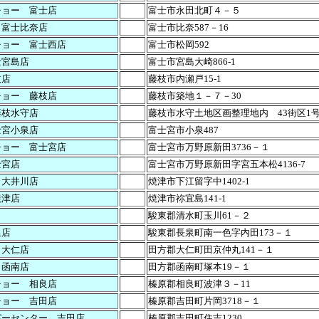
チョー 富士店
富士市永田北町４－５
 富士比奈店
富士市比奈587－16
チョー 富士西店
富士市松岡592
士宮島店
富士市宮島大崎866-1
枝店
藤枝市内瀬戸15-1
チョー 藤枝店
藤枝市築地１－７－30
藤枝水守店
藤枝市水守土地区画整理地内 43街区1
士宮小泉店
富士宮市小泉487
チョー 富士宮店
富士宮市万野原新田3736－１
士宮店
富士宮市万野原新田字宮五本松4136-7
 大井川店
焼津市下江留字中1402-1
焼津店
焼津市祢宜島141-1
ト
駿東郡清水町玉川61－２
泉店
駿東郡長泉町南一色字内田173－１
 大仁店
田方郡大仁町田京仲丸141－１
 函南店
田方郡函南町塚本19－１
チョー 相良店
榛原郡相良町波津３－11
チョー 吉田店
榛原郡吉田町片岡3718－１
パーセンター 吉田店
榛原郡吉田町住吉1230