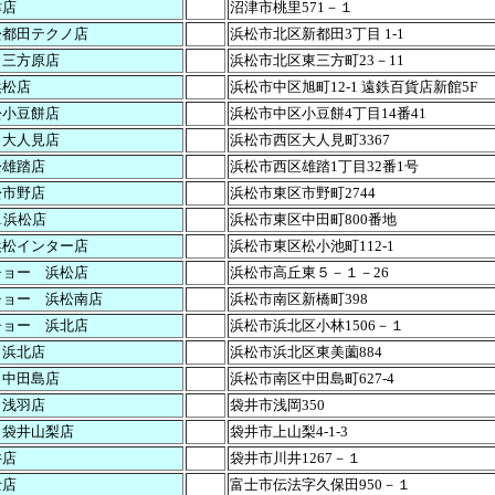
津店
沼津市桃里571－１
松都田テクノ店
浜松市北区新都田3丁目 1-1
 三方原店
浜松市北区東三方町23－11
浜松店
浜松市中区旭町12-1 遠鉄百貨店新館5F
松小豆餅店
浜松市中区小豆餅4丁目14番41
 大人見店
浜松市西区大人見町3367
松雄踏店
浜松市西区雄踏1丁目32番1号
松市野店
浜松市東区市野町2744
1浜松店
浜松市東区中田町800番地
浜松インター店
浜松市東区松小池町112-1
チョー 浜松店
浜松市高丘東５－１－26
チョー 浜松南店
浜松市南区新橋町398
チョー 浜北店
浜松市浜北区小林1506－１
 浜北店
浜松市浜北区東美薗884
 中田島店
浜松市南区中田島町627-4
 浅羽店
袋井市浅岡350
 袋井山梨店
袋井市上山梨4-1-3
井店
袋井市川井1267－１
士店
富士市伝法字久保田950－１