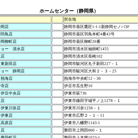
ホームセンター（静岡県）
所在地
静岡店
静岡市葵区鷹匠1-1-1新静岡セノバ3F
岡羽鳥店
静岡市葵区羽鳥本町4番43号
静岡柳町店
静岡市葵区柳町26番
チョー 清水店
静岡市清水区袖師町1455
水店
静岡市清水区長崎102
 東新田店
静岡市駿河区丸子新田227－１
チョー 静岡店
静岡市駿河区大和２－３－25
 熱海店
熱海市中央町12－30
善寺店
伊豆市瓜生野10
 伊豆中央店
伊東市荻736
東店
伊東市鎌田字城平ノ上1278－１
 伊東川奈店
伊東市川奈1258－１
 伊東店
伊東市広野２－１－11
豆高原店
伊東市八幡野1143-1
田店
磐田市上岡田860－１
 豊田町店
磐田市上本郷1023-1