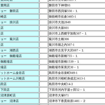
田豊岡店
磐田市下神増93
チョー 磐田店
磐田市西貝塚550－１
前崎店
御前崎市佐倉3485-1
チョー 掛川店
掛川市大池2849
東店
掛川市大坂601
川店
掛川市上西郷字加島507－１
チョー 菊川店
菊川市土橋306
川店
菊川市堀之内507-1
チョー 湖西店
湖西市古見字大沢697－１
チョー 御殿場店
御殿場市新橋755－１
 御殿場店
御殿場市新橋1539－１
殿場店
御殿場市茱萸沢30－１
アットホーム金谷店
島田市金谷泉町849-1
アットホーム川根店
島田市川根町身成北3413-1
島田店
島田市中央町14-3
 下田店
下田市河内字湯ヶ田52－１
 沼津原町店
沼津市大塚971
チョー 沼津店
沼津市下香貫前原1481－２