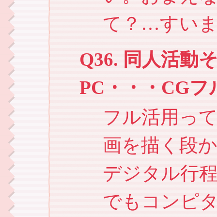
て？…すい
Q36. 同人活
PC・・・CGフ
フル活用っ
画を描く段
デジタル行
でもコンピ