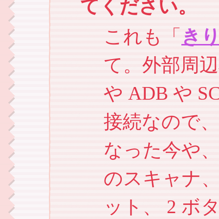
てください。
これも「
き
て。外部周
や ADB や
接続なので、
なった今や
のスキャナ、
ット、 2 