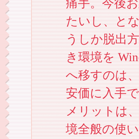
痛手。今後お
たいし、と
うしか脱出
き環境を Win
へ移すのは
安価に入手
メリットは
境全般の使