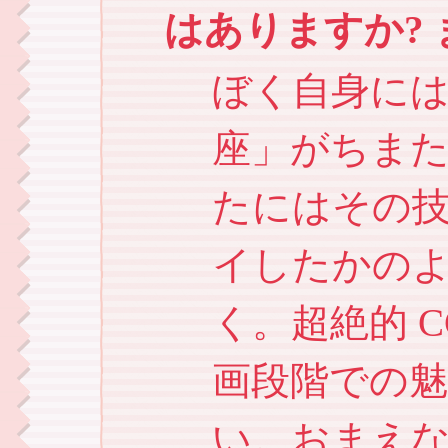
はありますか?
ぼく自身には
座」がちま
たにはその
イしたかのよ
く。超絶的 
画段階での
い。おまえ