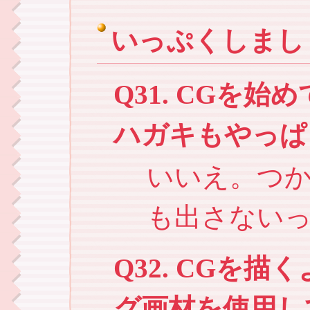
いっぷくしまし
Q31. CGを
ハガキもやっぱ
いいえ。つ
も出さない
Q32. CGを
グ画材を使用し