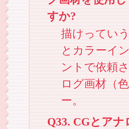
すか?
描けってい
とカラーイ
ントで依頼
ログ画材（
ー。
Q33. CGと