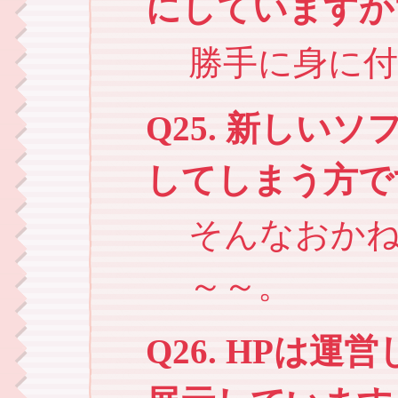
にしていますか
勝手に身に
Q25. 新しい
してしまう方で
そんなおか
～～。
Q26. HPは運