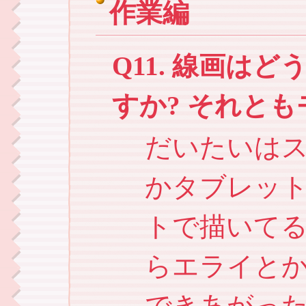
作業編
Q11. 線画は
すか? それと
だいたいは
かタブレッ
トで描いて
らエライと
できあがっ