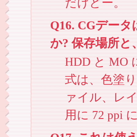
だけどー。
Q16. CGデ
か? 保存場所
HDD と M
式は、色塗りまで
ァイル、レイ
用に 72 pp