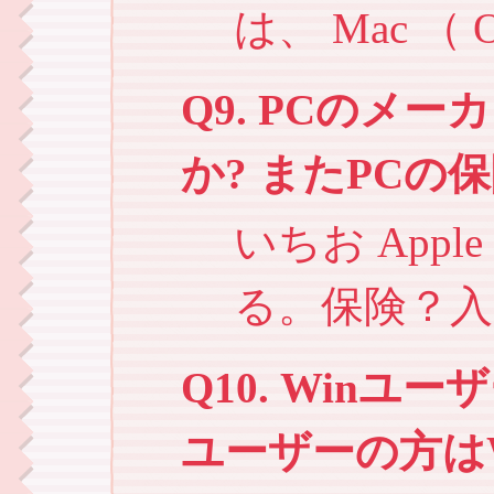
は、 Mac 
Q9. PCのメ
か? またPCの
いちお App
る。保険？
Q10. Winユー
ユーザーの方はW