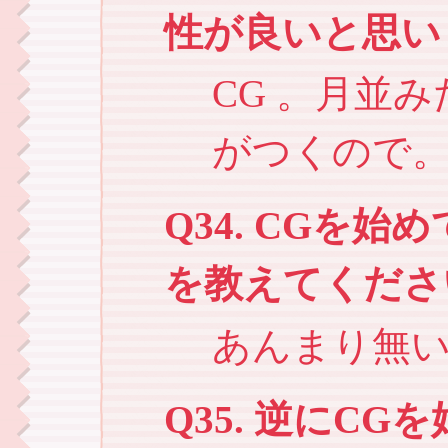
性が良いと思い
CG 。月並
がつくので
Q34. CGを
を教えてくださ
あんまり無
Q35. 逆にC