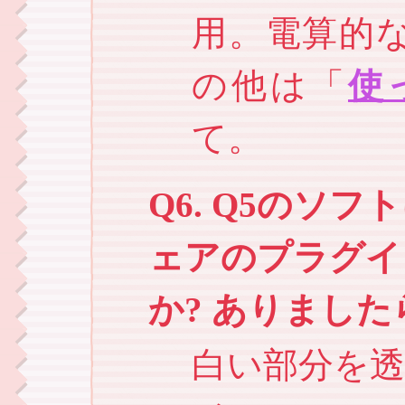
用。電算的
の他は「
使
て。
Q6. Q5のソ
ェアのプラグイ
か? ありまし
白い部分を透明に