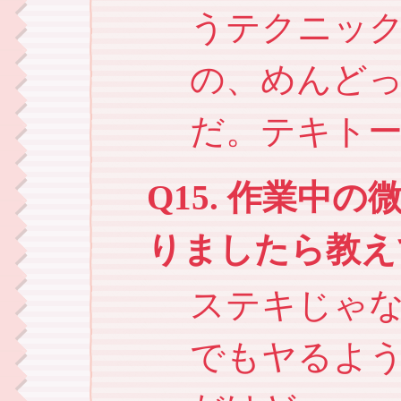
うテクニッ
の、めんど
だ。テキト
Q15. 作業中
りましたら教え
ステキじゃ
でもヤるよ