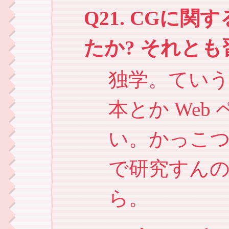
Q21. CGに
たか? それと
独学。ていう
本とか We
い。かっこ
で研究すん
ら。