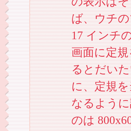
の表示はそ
ば、ウチのマ
17 イン
画面に定規
るとだいたい
に、定規を当
なるように
のは 800x