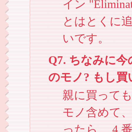
イン "Elimi
とはとくに
いです。
Q7. ちなみに
のモノ? もし
親に買って
モノ含めて
ったら、 4