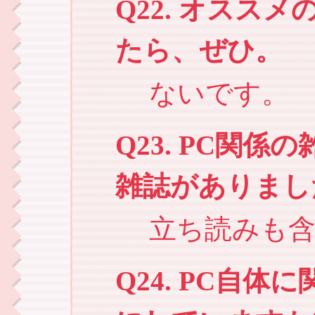
Q22. オスス
たら、ぜひ。
ないです。
Q23. PC関
雑誌がありまし
立ち読みも
Q24. PC自