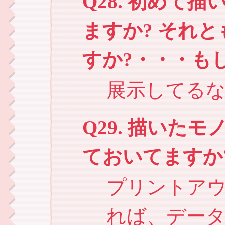
Q28. 初めて
ますか? それ
すか?・・・も
展示してる
Q29. 描いた
ておいてますか
プリントア
れば、デー