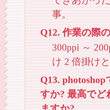
事。
Q12. 作業の
300ppi ～
け 2 倍掛け
Q13. phot
すか? 最高で
ますか?