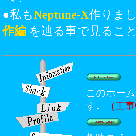
●私も
Neptune-X
作りまし
作編
を辿る事で見るこ
このホーム
す。
（工事