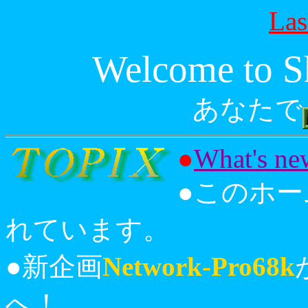
Las
Welcome to S
あなたで
●
What's ne
●このホ
れています。
●新企画
Network-Pro68k
へ！