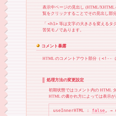
表示中ページの見出し (HTML/XHTML
覧をクリックすることでその見出し部
<h1>
「
等は文字の大きさを変えるタ
苦笑モノであります。
コメント暴露
<!--
HTML のコメントアウト部分（
処理方法の変更設定
初期状態ではコメント内の HTM
HTML の書かれ方によっては表示
useInnerHTML : 
false
,
 → 