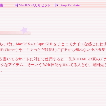
楼
MacIE5 べんりセット
Drop Validate
ザたち、特に MacOSX の Aqua GUI をまとってナイスな感じに
を、ちょっとだけ便利にするかも知れない小ネタ集
称 Chimera)
S を書いてるサイトに対して使用すると、良き HTML の真の
クなアイテム。そーいう Web 日記を書いてる人とか、巡回先
い。