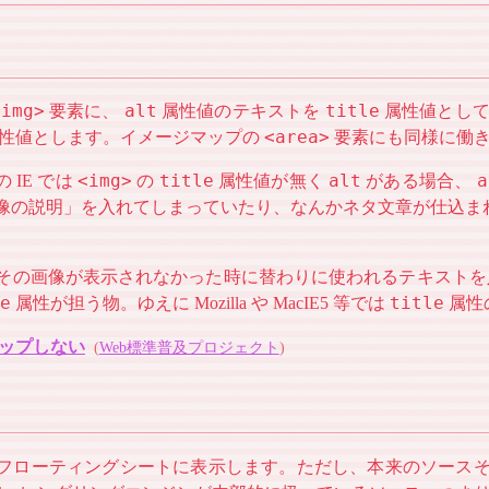
<img>
alt
title
要素に、
属性値のテキストを
属性値とし
<area>
性値とします。イメージマップの
要素にも同様に働
<img>
title
alt
a
 IE では
の
属性値が無く
がある場合、
像の説明」を入れてしまっていたり、なんかネタ文章が仕込ま
その画像が表示されなかった時に替わりに使われるテキストを
e
title
属性が担う物。ゆえに Mozilla や MacIE5 等では
属性
アップしない
(
Web標準普及プロジェクト
)
スをフローティングシートに表示します。ただし、本来のソース