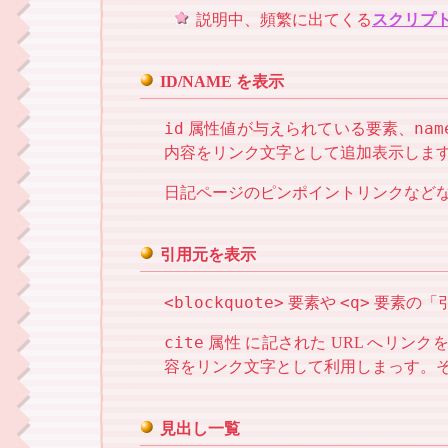
説明中、頻繁に出てくる
スクリプ
ID/NAME を表示
id
nam
属性値が与えられている要素、
内容をリンク文字として追加表示しま
日記ページのピンポイントリンクなど
引用元を表示
<blockquote>
<q>
要素や
要素の「
cite
属性 に記された URL へリン
容をリンク文字として利用しまっす。
見出し一覧