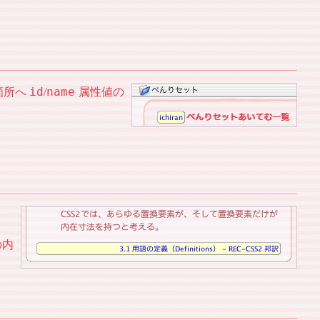
id
name
箇所へ
/
属性値の
の内