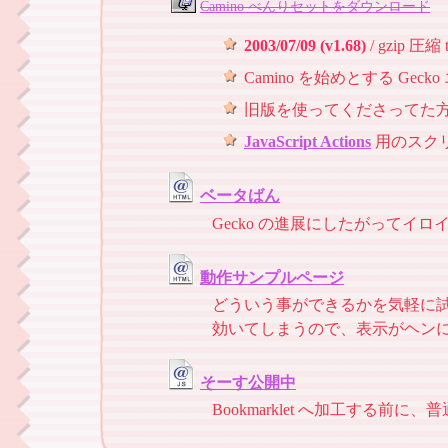
Camino べんりセットをダウンロード
2003/07/09 (v1.68)
/ gzip 圧縮 t
Camino を始めとする Geck
旧版を使ってくださってた方は、新しい
JavaScript Actions
用のスク
ベータばん
Gecko の進展にしたがって
動作サンプルページ
どういう事ができるかを気軽に
効いてしまうので、表示がヘン
そーす公開中
Bookmarklet へ加工する前