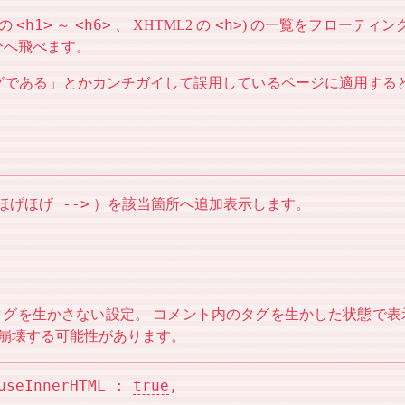
<h1>
<h6>
<h>
 の
～
、 XHTML2 の
) の一覧をフローティ
分へ飛べます。
グである」とかカンチガイして誤用しているページに適用する
 ほげほげ -->
）を該当箇所へ追加表示します。
L タグを生かさない設定。 コメント内のタグを生かした状態
が崩壊する可能性があります。
useInnerHTML : 
true
,