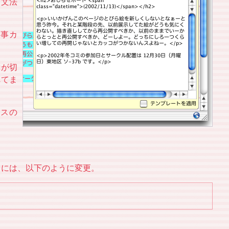
り文法
る事カ
示が切
れてま
クスの
とくには、以下のように変更。