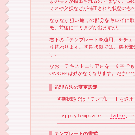
まのモノが抽出されるのではなく、Ge
ミスや欠損などが補正された状態のも
なかなか狙い通りの部分をキレイに取
モ。前後にゴミタグが出ますが。
右下の「テンプレートを適用」をチェ
り替わります。初期状態では、選択部
す。
なお、テキストエリア内を一文字でも
ON/OFF は効かなくなります。ださ
処理方法の変更設定
初期状態では「テンプレートを適用」
applyTemplate : 
false
,
 →
テンプレートの書式