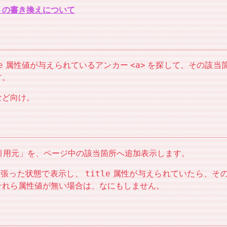
トの書き換えについて
e
<a>
属性値が与えられているアンカー
を探して、その該当
す。
など向け。
引用元」を、ページ中の該当箇所へ追加表示します。
title
クを張った状態で表示し、
属性が与えられていたら、そ
それら属性値が無い場合は、なにもしません。