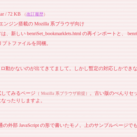
ar / 72 KB
（
改訂履歴
）
o エンジン搭載の Mozilla 系ブラウザ向け
 benriSet_bookmarklets.html の再インポートと、 be
リプトファイルを同梱。
イロイロ動かないのが出てきてまして。しかし暫定の対応しかで
試してみるページ
。古い版のべんりセットを
（ Mozilla 系ブラウザ前提）
になったりしますよ。
に、普通の外部 JavaScript の形で書いたモノ。上のサンプル