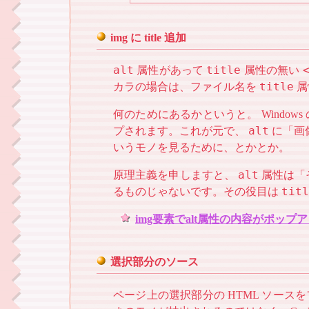
img に title 追加
alt
title
属性があって
属性の無い
title
カラの場合は、ファイル名を
属
何のためにあるかというと。 Windows の
alt
プされます。これが元で、
に「画
いうモノを見るために、とかとか。
alt
原理主義を申しますと、
属性
は「
titl
るものじゃないです。その役目は
img要素でalt属性の内容がポップ
選択部分のソース
ページ上の選択部分の HTML ソー