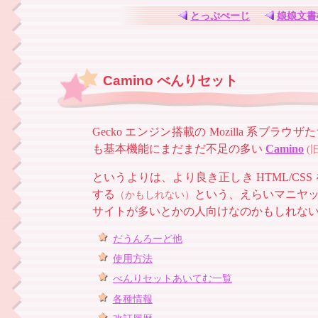
とっぷぺーじ
娘娘文書
Camino べんりセット
Gecko エンジン搭載の Mozilla 系ブラウ
も基本機能にまだまだ不足の多い
Camino
(旧
というよりは、より良き正しき HTML/CS
する
という、えらいマニヤッ
（かもしれない）
サイトが多いとかの人向けなのかもしれな
だうんろーど他
使用方法
べんりセットあいてむ一覧
各種情報