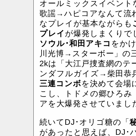
オールミックスイベント
歌謡→ハピコアなんて流
なプレイが基本ながらも
プレイ
が爆発しまくりでし
ソウル･和田アキコ
をかけ
川光博→スターボー」の三連コ
2kは「大江戸捜査網のテー
ンダフルガイズ→柴田恭兵･R
三連コンボ
を決めて会場
こし、トドメの郷ひろみ
アを大爆発させていまし
続いてDJ･オリゴ糖の「
秘
があったと思えば、DJ･