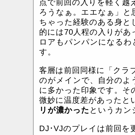
点で前回の入りを軽く越
ろうなぁ。エエなぁ」と
ちゃった経験のある身と
的には70人程の入りが
ロアもパンパンになるわ
す。
客層は前回同様に「クラブ
のがメインで、自分のよ
に多かった印象です。そ
微妙に温度差があったと
リが濃かった
というカン
DJ･VJのプレイは前回