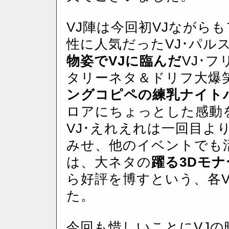
VJ陣は今回初VJながら
性に人気だったVJ･パル
物姿でVJに臨んだ
VJ･
タリーネタ＆ドリフ大爆
ングコピペの練乳ナイト
ロアにちょっとした感動
VJ･えれえれは一回目よ
みせ、他のイベントでも活躍す
は、大ネタの
躍る3Dモナ
ら好評を博すという、各
た。
今回も惜しいことにVJの