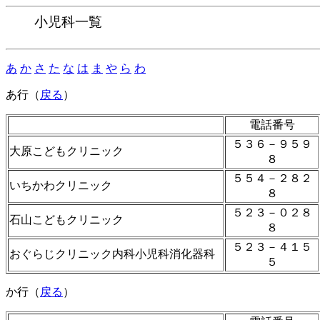
小児科一覧
あ
か
さ
た
な
は
ま
や
ら
わ
あ行（
戻る
）
電話番号
５３６－９５９
大原こどもクリニック
８
５５４－２８２
いちかわクリニック
８
５２３－０２８
石山こどもクリニック
８
５２３－４１５
おぐらじクリニック内科小児科消化器科
５
か行（
戻る
）