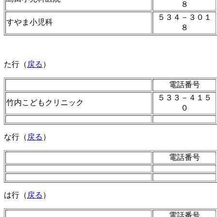
８
５３４－３０１
すやま小児科
８
た行（
戻る
）
電話番号
５３３－４１５
竹内こどもクリニック
０
な行（
戻る
）
電話番号
は行（
戻る
）
電話番号