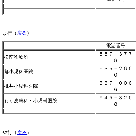
ま行（
戻る
）
電話番号
５５７－３７７
松南診療所
８
５３５－２６６
都小児科医院
０
５５７－００６
桃井小児科医院
６
５４５－３２６
もり皮膚科・小児科医院
８
や行（
戻る
）