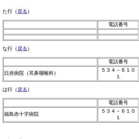
た行（
戻る
）
電話番号
な行（
戻る
）
電話番号
５３４－６１０
日赤病院（耳鼻咽喉科）
１
は行（
戻る
）
電話番号
５３４－６１０
福島赤十字病院
１