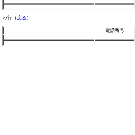
わ行（
戻る
）
電話番号