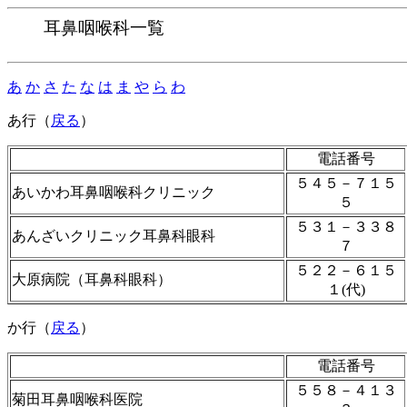
耳鼻咽喉科一覧
あ
か
さ
た
な
は
ま
や
ら
わ
あ行（
戻る
）
電話番号
５４５－７１５
あいかわ耳鼻咽喉科クリニック
５
５３１－３３８
あんざいクリニック耳鼻科眼科
７
５２２－６１５
大原病院（耳鼻科眼科）
１(代)
か行（
戻る
）
電話番号
５５８－４１３
菊田耳鼻咽喉科医院