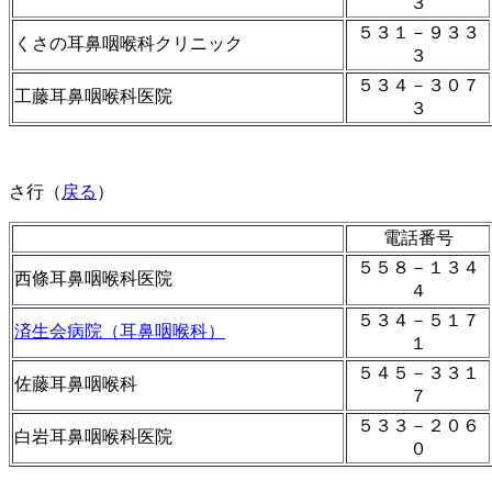
３
５３１－９３３
くさの耳鼻咽喉科クリニック
３
５３４－３０７
工藤耳鼻咽喉科医院
３
さ行（
戻る
）
電話番号
５５８－１３４
西條耳鼻咽喉科医院
４
５３４－５１７
済生会病院（耳鼻咽喉科）
１
５４５－３３１
佐藤耳鼻咽喉科
７
５３３－２０６
白岩耳鼻咽喉科医院
０