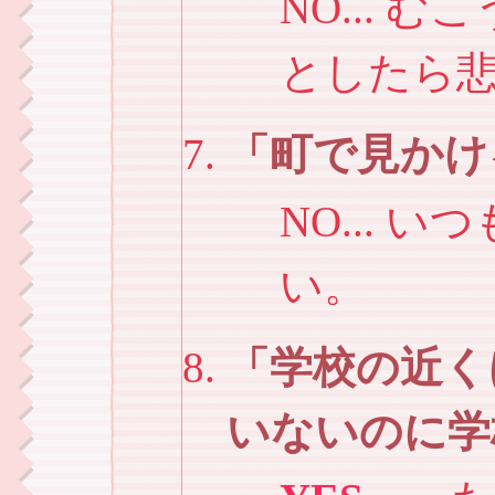
NO...
としたら
町で見かけ
NO... 
い。
学校の近く
いないのに学