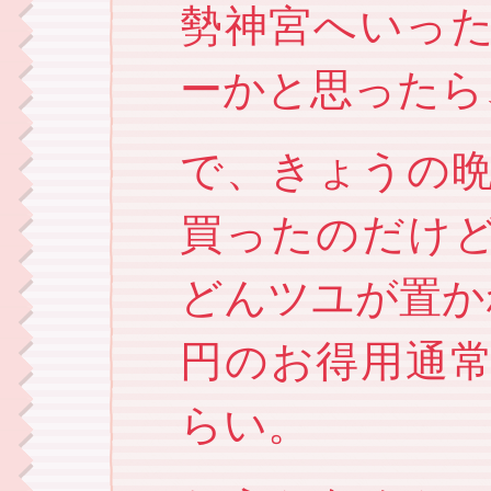
勢神宮へいっ
ーかと思ったら
で、きょうの
買ったのだけ
どんツユが置か
円のお得用通
らい。