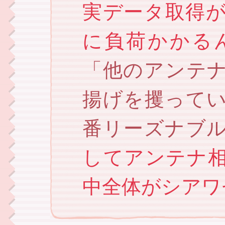
実データ取得
に負荷かかる
他のアンテ
揚げを攫って
番リーズナブ
してアンテナ
中全体がシアワ