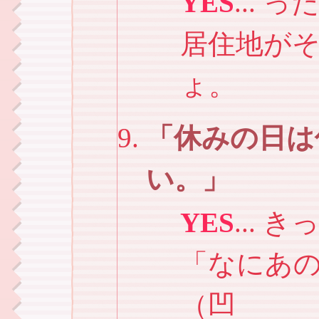
YES
...
居住地が
ょ。
休みの日は
い。
YES
...
「なにあ
（凹