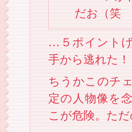
だお（笑
…５ポイント
手から逃れた！
ちうかこのチ
定の人物像を
こが危険。ただ