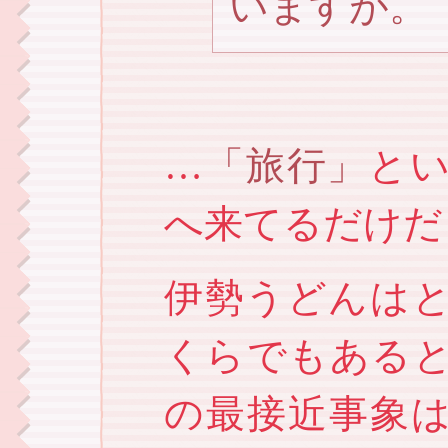
いますが。
…
旅行
と
へ来てるだけだ
伊勢うどんは
くらでもある
の最接近事象