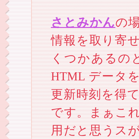
さとみかん
の
情報を取り寄
くつかあるのと
HTML デー
更新時刻を得
です。まぁこ
用だと思うス