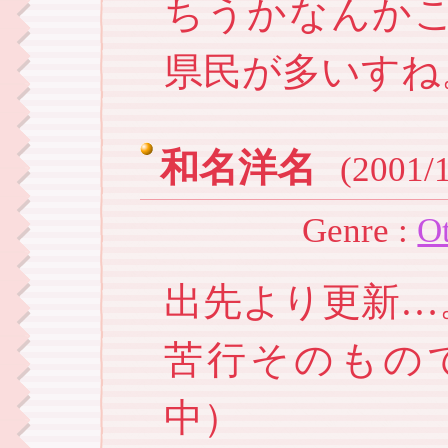
ちうかなんか
県民が多いすね
和名洋名
(2001/1
Genre :
O
出先より更新…。 
苦行そのものです。
中）