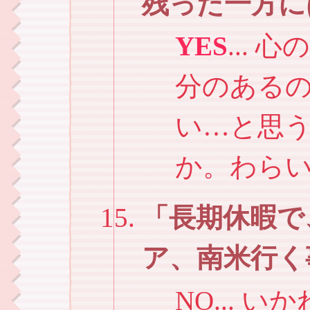
残った一方に
YES
...
分のある
い…と思う
か。わら
長期休暇で
ア、南米行く
NO...