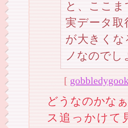
と、ここま
実データ取
が大きくな
ノなのでし
[
gobbledygook
どうなのかなぁ
ス追っかけて