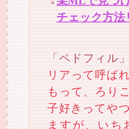
某MLで見つ
チェック方法
ペドフィル
リアって呼ば
もって、ろり
子好きってや
ますが、いち