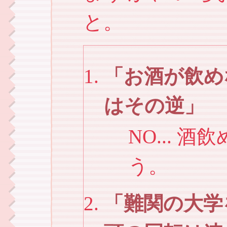
と。
お酒が飲め
はその逆
NO... 
う。
難関の大学