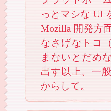
っとマシな U
Mozilla 
なさげなトコ
まないとだめなんで
出す以上、一
からして。