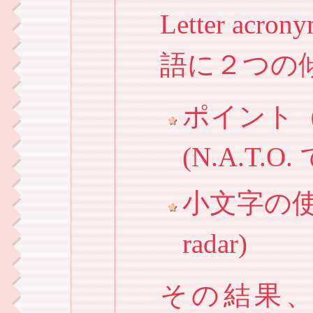
Letter a
語に２つの
ポイント
(N.A.T.O
小文字の使
radar)
その結果、あ