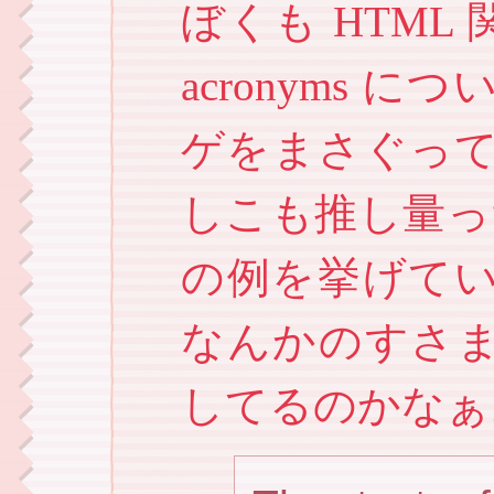
ぼくも HTML 関係
acronyms
ゲをまさぐっ
しこも推し量ったよ
の例を挙げて
なんかのすさ
してるのかなぁ