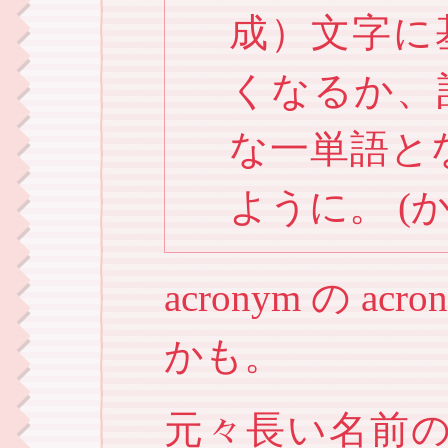
成）文字に
くなるか、
な一単語とな
ように。 (
acronym の 
かも。
元々長い名前