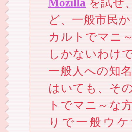
Mozilla
を試せ
ど、一般市民から見
カルトでマニ
しかないわけで。逆
一般人への知
はいても、そ
トでマニ～な
りで一般ウケ