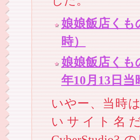
した。
娘娘飯店くもの
時）
娘娘飯店くものす
年10月13日当
いやー、当時
いサイト名
CyberStud