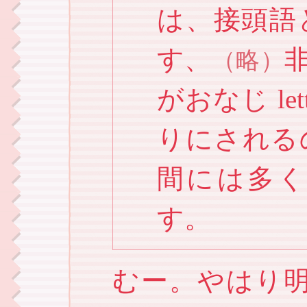
は、接頭語
す、
（略）
がおなじ let
りにされる
間には多
す。
むー。やはり明確