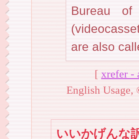
Bureau of 
(videocasse
are also call
[
xrefer -
English Usage, 
いいかげんな