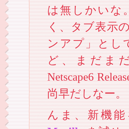
は無しかいな
く、タブ表示
ンアプ」とし
ど、まだま
Netscape6 
尚早だしなー。
んま、新機能