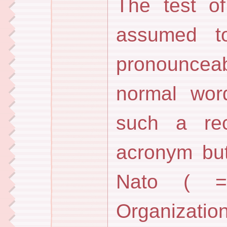
The test o
assumed t
pronouncea
normal wor
such a re
acronym but
Nato ( = 
Organization