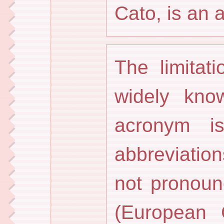
Cato, is an 
The limitat
widely kno
acronym i
abbreviation
not pronou
(European 