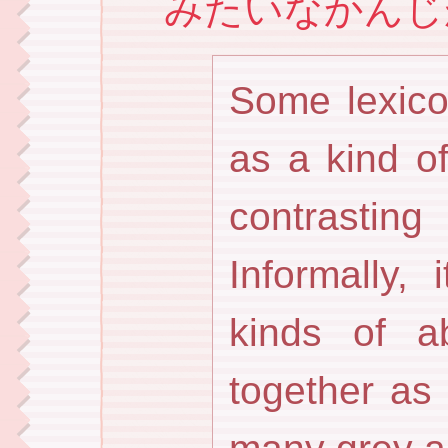
みたいなかんじが。じ
Some lexico
as a kind of
contrasting
Informally,
kinds of a
together as 