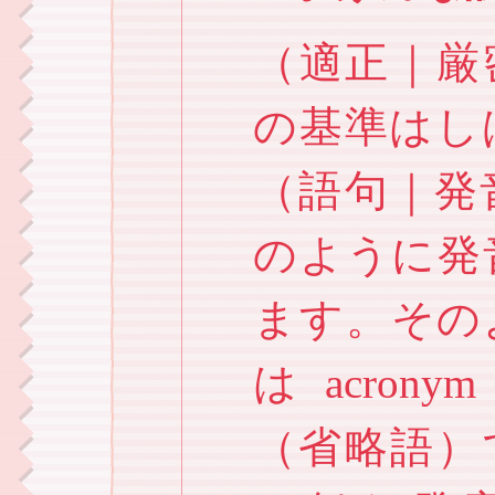
（適正｜厳
の基準はし
（語句｜発
のように発
ます。その
は acro
（省略語）