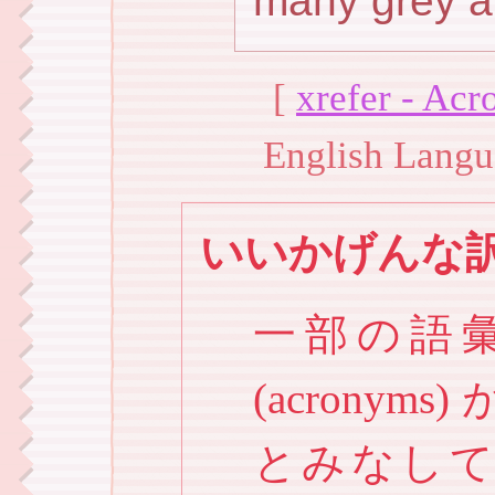
many grey a
[
xrefer - Ac
English Lang
いいかげんな
一部の語
(acronyms)
とみなし