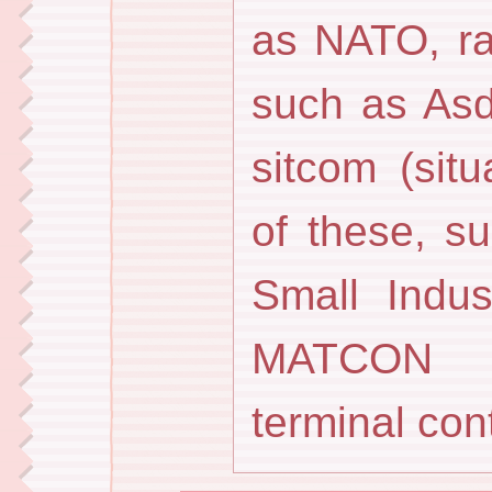
as NATO, ra
such as Asd
sitcom (sit
of these, s
Small Indus
MATCON (
terminal cont