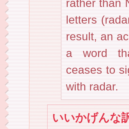
rather than 
letters (rad
result, an 
a word tha
ceases to s
with radar.
いいかげんな