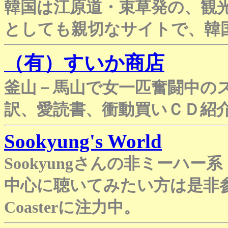
韓国は江原道・束草発の、観
としても親切なサイトで、韓
（有）すいか商店
釜山－馬山で女一匹奮闘中の
訳、愛読書、衝動買いＣＤ紹
Sookyung's World
Sookyungさんの非ミーハ
中心に聴いてみたい方は是非参考
Coasterに注力中。