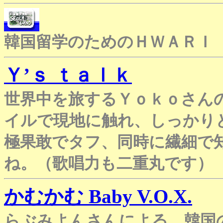
韓国留学のためのＨＷＡＲＩ
Ｙ’ｓ ｔａｌｋ
世界中を旅するＹｏｋｏさん
イルで現地に触れ、しっかり
極果敢でタフ、同時に繊細で
ね。（歌唱力も二重丸です）
かむかむ Baby V.O.X.
らぶみよんさんによる、韓国のアイ