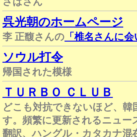
さばさん
呉光朝のホームページ
李 正馥さんの
「椎名さんに会
ソウル打令
帰国された模様
ＴＵＲＢＯ ＣＬＵＢ
どこも対抗できないほど、韓
す。頻繁に更新されるニュー
翻訳、ハングル・カタカナ混