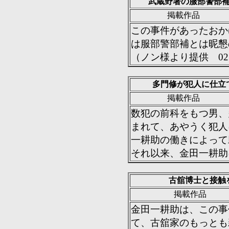
武蔵野署の服部警部
掲載作品
この事件があったおか
は服部警部補とは昵懇
（ノン様より提供 02.
多門修が犯人に仕立
掲載作品
数犯の前科をもつ男、
まれて、あやうく犯人
一耕助の働きによって
それ以来、金田一耕助
古舘博士と接触
掲載作品
金田一耕助は、この事
て、古舘家のもっとも