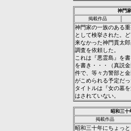
神門
掲載作品
神門家の一族のある重要
として検挙された。ど
来なかった神門貫太郎
調査を依頼した。
これは『悪霊島』を書
を書き・・・（真説金
件で、等々力警部と金
がこめられる予定だっ
タイトルは『女の墓を
はされていない。
昭和三十
掲載作品
昭和三十年にちょっと