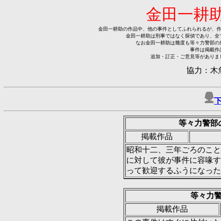
金田一耕
金田一耕助の作品中、他の事件としてふれられるが、作
金田一耕助は刑事ではなく探偵であり、全
なお金田一耕助は幾度も等々力警部の
事件は掲載作
追加・訂正・ご意見等がありま
協力：木
等々力警部
掲載作品
昭和十二、三年ごろのこと
に対して彼が事件に容喙す
って歓迎するふうになった。
等々力
掲載作品