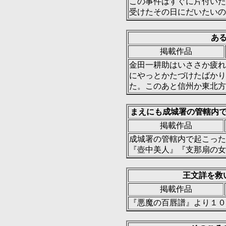
この事件はすぐに片付いた
受けたその日にだいたいの
あ
掲載作品
金田一耕助はいささか疲れ
にやっとかたづけたばかり
た。このあと信州か東北方
まえにも成城署の管轄内
掲載作品
成城署の管轄内で起こった
『壺中美人』『支那扇の女
王文詳を救
掲載作品
『悪魔の百唇譜』より１０