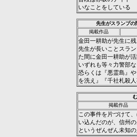
いなことをしている
先生がスランプの
掲載作品
金田一耕助が先生に残
先生が長いことスラン
た間に金田一耕助が活
いずれも等々力警部な
恐らくは『悪霊島』や
を洗え』『千社札殺人事
掲載作品
この事件を片づけて、
い込んだのが、信州の
というぜんぜん未知の