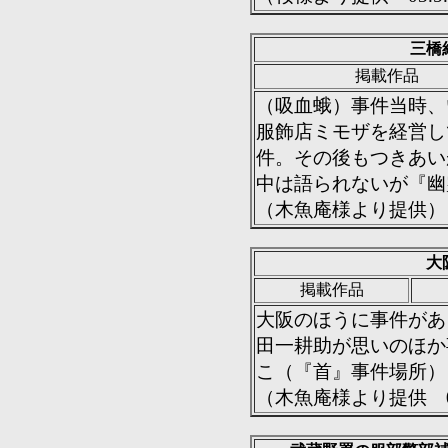
三橋
掲載作品
（吸血蛾）事件当時、
服飾店ミモザを経営し
件。その後もつきあい
中は語られないが『幽
（木魚庵様より提供）
大
掲載作品
大阪のほうに事件があ
田一耕助が思いのほか
こ（『首』事件場所）
（木魚庵様より提供 02