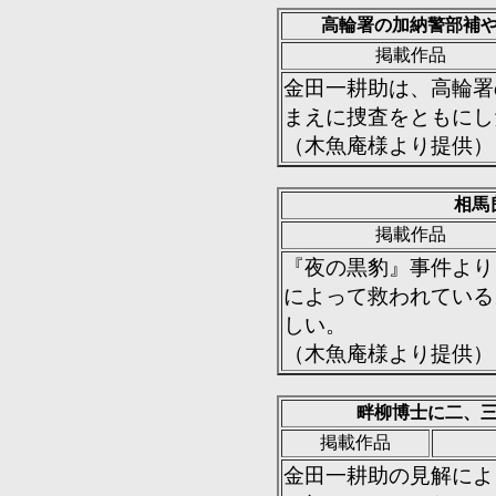
高輪署の加納警部補
掲載作品
金田一耕助は、高輪署
まえに捜査をともにし
（木魚庵様より提供）
相馬
掲載作品
『夜の黒豹』事件より
によって救われている
しい。
（木魚庵様より提供）
畔柳博士に二、
掲載作品
金田一耕助の見解によ