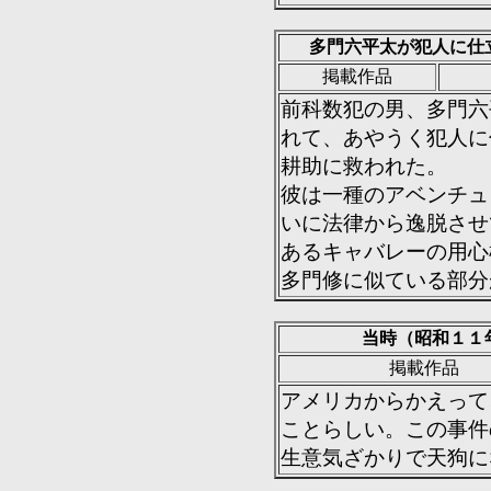
多門六平太が犯人に仕
掲載作品
前科数犯の男、多門六
れて、あやうく犯人に
耕助に救われた。
彼は一種のアベンチュ
いに法律から逸脱させ
あるキャバレーの用心
多門修に似ている部分
当時（昭和１１
掲載作品
アメリカからかえって
ことらしい。この事件
生意気ざかりで天狗に