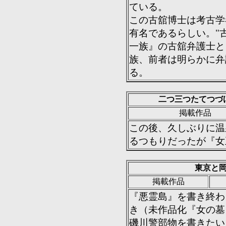
ている。
この古舘博士は考古学
有名であるらしい。"
一族』の古舘弁護士と
族、前者は明らかに弁
る。
二つ三つたてつづ
掲載作品
この後、久しぶりに温
るつもりだったが『女
東京と
掲載作品
『悪霊島』を書き終わ
き（未作品化『女の墓
磯川警部物を書きたい