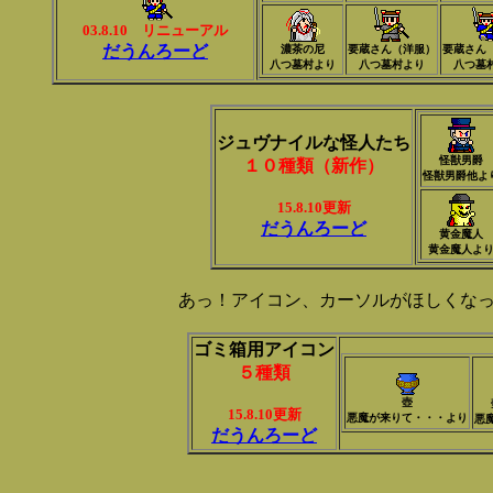
03.8.10 リニューアル
だうんろーど
濃茶の尼
要蔵さん（洋服）
要蔵さん
八つ墓村より
八つ墓村より
八つ墓
ジュヴナイルな怪人たち
怪獣男爵
１０種類（新作）
怪獣男爵他よ
15.8.10更新
だうんろーど
黄金魔人
黄金魔人よ
あっ！アイコン、カーソルがほしくな
ゴミ箱用アイコン
５種類
壺
15.8.10更新
悪魔が来りて・・・より
悪
だうんろーど