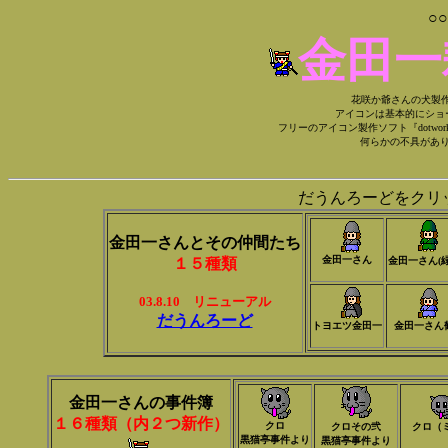
○
金田一
花咲か爺さんの犬製作
アイコンは基本的にショ
フリーのアイコン製作ソフト『dotwo
何らかの不具があ
だうんろーどをクリ
金田一さんとその仲間たち
金田一さん
１５種類
金田一さん(
03.8.10 リニューアル
だうんろーど
トヨエツ金田一
金田一さん
金田一さんの事件簿
１６種類（内２つ新作）
クロ
クロその弐
クロ（
黒猫亭事件より
黒猫亭事件より