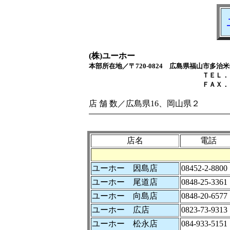
(株)ユーホー
本部所在地／〒720-0824 広島県福山市多治
ＴＥＬ．０８４－９５
ＦＡＸ．０８４－９５
店 舗 数／広島県16、岡山県２
店名
電話
ユーホー 因島店
08452-2-8800
ユーホー 尾道店
0848-25-3361
ユーホー 向島店
0848-20-6577
ユーホー 広店
0823-73-9313
ユーホー 松永店
084-933-5151