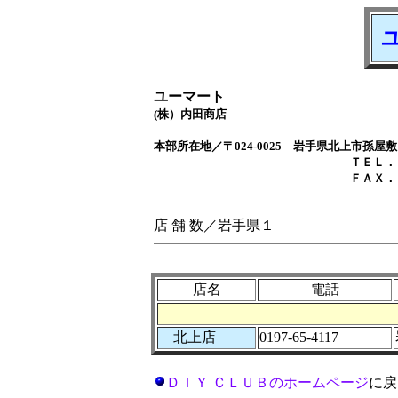
ユーマート
(株）内田商店
本部所在地／〒024-0025 岩手県北上市孫屋
ＴＥＬ．０１９７－６
ＦＡＸ．０１９７－６
店 舗 数／岩手県１
店名
電話
北上店
0197-65-4117
ＤＩＹ ＣＬＵＢのホームページ
に戻