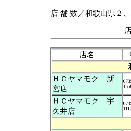
店 舗 数／和歌山県２
店名
ＨＣヤマモク 新
073
155
宮店
ＨＣヤマモク 宇
073
111
久井店