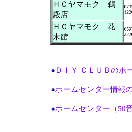
ＨＣヤマモク 鵜
073
122
殿店
ＨＣヤマモク 花
059
222
木館
ＤＩＹ ＣＬＵＢのホ
ホームセンター情報
ホームセンター（50