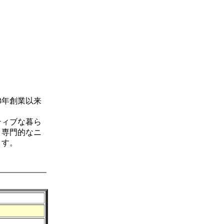
3年創業以来
ティブな暮ら
り専門的なニ
ます。