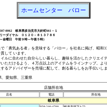
ホームセンター バロー
07-0062 岐阜県多治見市大針町661－１
リーダイヤル ０１２０－８１３７８６
月～金曜日 午前９時～午後５時）
で「勇気ある者」を意味する「バロー」を社名に掲げ、昭和3
貫して います。
イルに合わせた自分らしい暮らし、趣味を活かしたクリエイ
でいただけるよう、４万点以上のアイテムをラインナップ。よ
えするアドバイザーを売場に配して、創る暮らしをお手伝いし
県、愛知県、三重県
店舗所在地
店名
電話
所在地
岐阜県
店
058-246-4700
岐阜市領下4-75