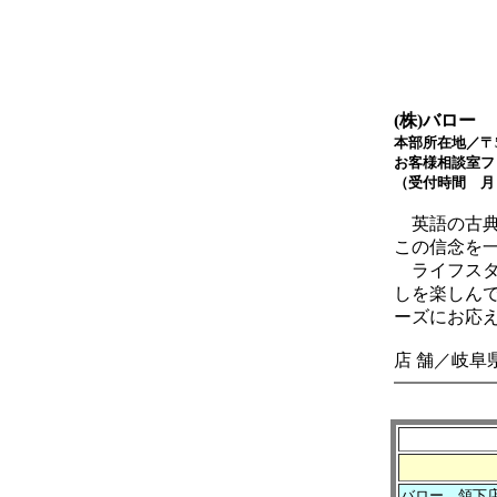
(株)バロー
本部所在地／〒5
お客様相談室フ
（受付時間 
英語の古典
この信念を一
ライフスタ
しを楽しん
ーズにお応
店 舗／岐阜
バロー 領下