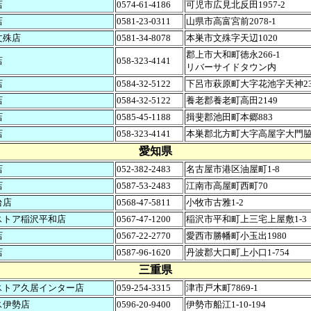
店
0574-61-4186
可児市広見北反田1957-2
店
0581-23-0311
山県市高富宮前2078-1
文殊店
0581-34-8078
本巣市文殊字天辺1020
郡上市大和町徳永266-1
店
058-323-4141
リバーサイドタウン内
店
0584-32-5122
下呂市萩原町大字花池字天神23
店
0584-32-5122
養老郡養老町高田2149
店
0585-45-1188
揖斐郡池田町本郷883
店
058-323-4141
本巣郡北方町大字高屋字大門脇3
愛知県
店
052-382-2483
名古屋市港区油屋町1-8
店
0587-53-2483
江南市高屋町西町70
台店
0568-47-5811
小牧市古雅1-2
ストア稲沢平和店
0567-47-1200
稲沢市平和町上三宅上屋敷1-3
店
0567-22-2770
愛西市勝幡町小玉出1980
店
0587-96-1620
丹波郡大口町上小口1-754
三重県
ストア久居インター店
059-254-3315
津市戸木町7869-1
ス伊勢店
0596-20-9400
伊勢市船江1-10-194