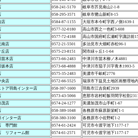
店
058-241-5170
岐阜市芥見南山2-1-8
店
058-295-3571
岐阜市鷺山新町8-15
南店
0584-87-1155
大垣市本今町字西ノ側1639-1
店
0577-32-0180
高山市西之一色町3-608
店
0577-72-4188
高山市国府町広瀬町字諏訪前155
見南店
0572-21-5501
多治見市大畑町赤松96-1
ケ丘店
0575-23-8151
関市緑ヶ丘1-1-64
川苗木店
0573-66-2483
中津川市苗木柳ノ木4881
川坂本店
0573-68-4888
中津川市茄子川字青木1993-5
店
0575-35-2483
美濃市千畝町2776
中央店
0572-66-5525
瑞浪市下益見土地区画整理地内
ストア羽島インター店
058-397-1600
羽島市江吉良町2939
店
0573-43-5066
恵那市岩村町飯羽間字松割231
加茂店
0574-24-1277
美濃加茂市山手町1-67
店
058-389-1048
各務原市蘇原新栄町1-1
原インター店
058-380-3100
各務原市小佐野町1-2
店 専門館
0574-61-2424
可児市今渡字池下1177-17
店 リフォーム館
0574-61-2571
可児市今渡字池下1177-17