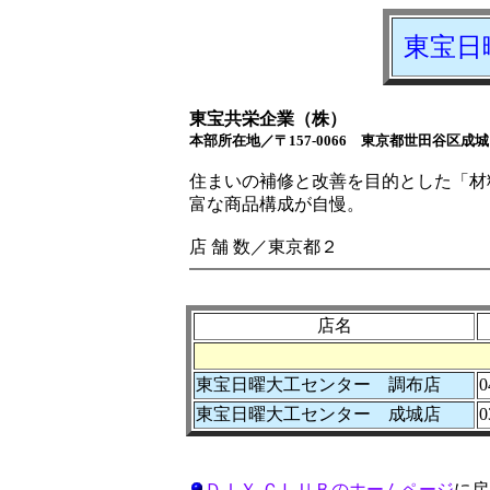
東宝日
東宝共栄企業（株）
本部所在地／〒157-0066 東京都世田谷区成城
住まいの補修と改善を目的とした「材
富な商品構成が自慢。
店 舗 数／東京都２
店名
東宝日曜大工センター 調布店
0
東宝日曜大工センター 成城店
0
ＤＩＹ ＣＬＵＢのホームページ
に戻