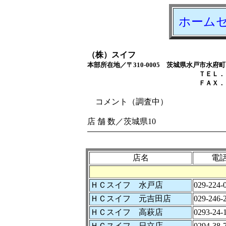
ホーム
（株）スイフ
本部所在地／〒310-0005 茨城県水戸市水府町1
ＴＥＬ．０２９－２２
ＦＡＸ．０２９－２２
コメント（調査中）
店 舗 数／茨城県10
店名
電
ＨＣスイフ 水戸店
029-224-
ＨＣスイフ 元吉田店
029-246-
ＨＣスイフ 高萩店
0293-24-
ＨＣスイフ 日立店
0294-38-