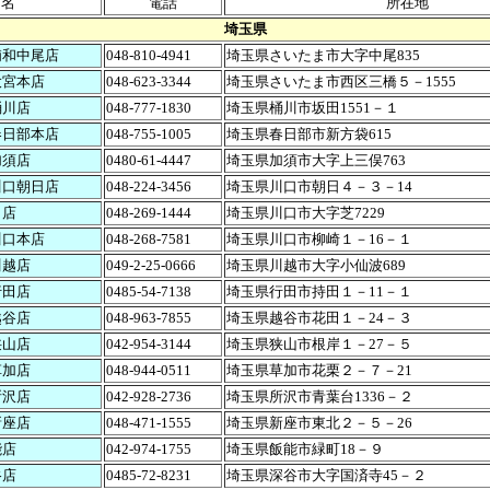
店名
電話
所在地
埼玉県
浦和中尾店
048-810-4941
埼玉県さいたま市大字中尾835
大宮本店
048-623-3344
埼玉県さいたま市西区三橋５－1555
桶川店
048-777-1830
埼玉県桶川市坂田1551－１
春日部本店
048-755-1005
埼玉県春日部市新方袋615
加須店
0480-61-4447
埼玉県加須市大字上三俣763
川口朝日店
048-224-3456
埼玉県川口市朝日４－３－14
口店
048-269-1444
埼玉県川口市大字芝7229
川口本店
048-268-7581
埼玉県川口市柳崎１－16－１
川越店
049-2-25-0666
埼玉県川越市大字小仙波689
行田店
0485-54-7138
埼玉県行田市持田１－11－１
越谷店
048-963-7855
埼玉県越谷市花田１－24－３
狭山店
042-954-3144
埼玉県狭山市根岸１－27－５
草加店
048-944-0511
埼玉県草加市花栗２－７－21
所沢店
042-928-2736
埼玉県所沢市青葉台1336－２
新座店
048-471-1555
埼玉県新座市東北２－５－26
能店
042-974-1755
埼玉県飯能市緑町18－９
谷店
0485-72-8231
埼玉県深谷市大字国済寺45－２