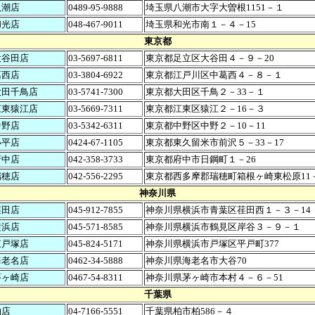
八潮店
0489-95-9888
埼玉県八潮市大字大曽根1151－１
和光店
048-467-9011
埼玉県和光市南１－４－15
東京都
大谷田店
03-5697-6811
東京都足立区大谷田４－９－20
葛西店
03-3804-6922
東京都江戸川区中葛西４－８－１
大田千鳥店
03-5741-7300
東京都大田区千鳥２－33－１
江東猿江店
03-5669-7311
東京都江東区猿江２－16－３
中野店
03-5342-6311
東京都中野区中野２－10－11
小平店
0424-67-1105
東京都東久留米市前沢５－33－17
府中店
042-358-3733
東京都府中市日鋼町１－26
瑞穂店
042-556-2295
東京都西多摩郡瑞穂町箱根ヶ崎東松原11
神奈川県
荏田店
045-912-7855
神奈川県横浜市青葉区荏田西１－３－14
横浜店
045-571-8585
神奈川県横浜市鶴見区岸谷３－９－１
東戸塚店
045-824-5171
神奈川県横浜市戸塚区平戸町377
海老名店
0462-34-5888
神奈川県海老名市大谷70
茅ヶ崎店
0467-54-8311
神奈川県茅ヶ崎市本村４－６－51
千葉県
柏店
04-7166-5551
千葉県柏市柏586－４