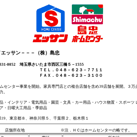
／エッサン－－－（株）島忠
1-0052 埼玉
県
さいたま
市西区
三橋５－1555
．０４８－６２３－７７１１
．０４８－６２３－３１００
ームセンター事業を開始。家具専門店との複合店舗を含め39店舗を展開。３万
力。
品・インテリア・電気用品・園芸・文具・カー用品・ハウス物置・スポーツ 
ア・日曜大工用品・季節品
玉県19、東京都８、神奈川県５、千葉県２、栃木県１
店舗所在地 ※注．ＨＣはホームセンターの略です。