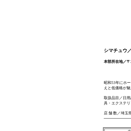
シマチュウ
本部所在地／〒33
ＴＥＬ
ＦＡＸ
昭和53年にホ
えと低価格が魅
取扱品目／日用
具・エクステリ
店 舗 数／埼