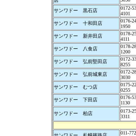
店
0172-53
サンワドー 黒石店
4101
0176-24
サンワドー 十和田店
1950
0178-25
サンワドー 新井田店
4111
0178-28
サンワドー 八食店
1200
0172-33
サンワドー 弘前堅田店
8255
0172-28
サンワドー 弘前城東店
3030
0175-22
サンワドー むつ店
0255
0176-53
サンワドー 下田店
1130
0173-25
サンワドー 柏店
3311
011-772
サンワドー 札幌篠路店