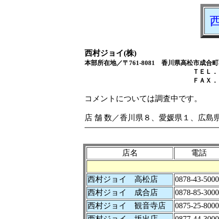
西村ジョイ(株)
本部所在地／〒761-8081 香川県高松市成合町
ＴＥＬ．０８７－８８
ＦＡＸ．０８７－８８
コメントについては調査中です。
店 舗 数／香川県８、愛媛県１、広島
店名
電話
西村ジョイ 高松店
0878-43-5000
西村ジョイ 成合店
0878-85-3000
西村ジョイ 観音寺店
0875-25-8000
西村ジョイ 坂出店
0877-44-3000