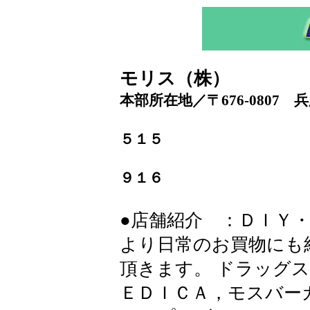
モリス（株）
本部所在地／〒676-0807
ＴＥＬ．０
５１５
ＦＡＸ．０
９１６
●店舗紹介 ：ＤＩＹ
より日常のお買物にも
頂きます。 ドラッグ
ＥＤＩＣＡ，モスバー