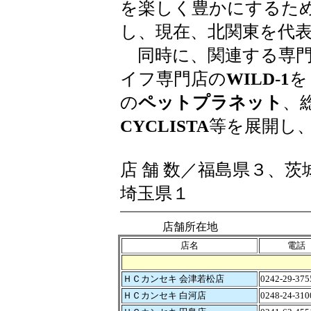
を楽しく豊かにするため
し、現在、北関東を代
同時に、関連する専門
イフ専門店の
WILD-1
を
の
ペットプラネット
、
CYCLISTA
等を展開し
店 舗 数／福島県３、茨
埼玉県１
店舗所在地 ※注．
店名
電話
ＨＣカンセキ 会津若松店
0242-29-375
ＨＣカンセキ 白河店
0248-24-310