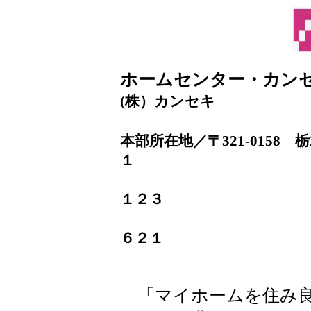
ホームセンター・カン
(株）カンセキ
本部所在地／〒321-015
１
ＴＥＬ．０
１２３
ＦＡＸ．０
６２１
「マイホームを住み良