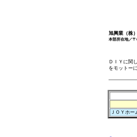
旭興業（株
本部所在地／〒
ＴＥＬ
ＦＡＸ
ＤＩＹに関
をモットー
ＪＯＹホー