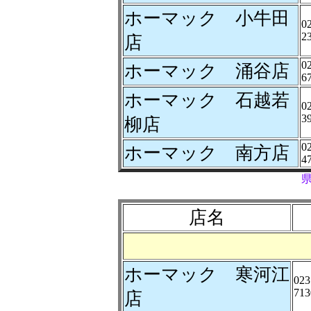
ホーマック 小牛田
0
2
店
0
ホーマック 涌谷店
6
ホーマック 石越若
0
3
柳店
0
ホーマック 南方店
4
店名
ホーマック 寒河江
023
713
店