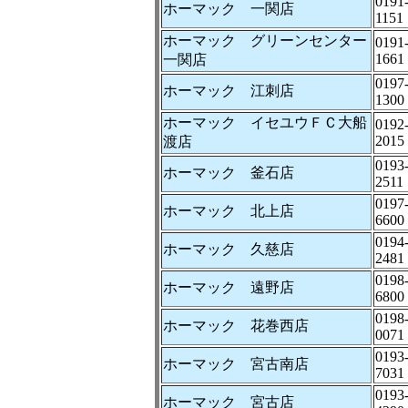
0191
ホーマック 一関店
1151
ホーマック グリーンセンター
0191
1661
一関店
0197
ホーマック 江刺店
1300
ホーマック イセユウＦＣ大船
0192
2015
渡店
0193
ホーマック 釜石店
2511
0197
ホーマック 北上店
6600
0194
ホーマック 久慈店
2481
0198
ホーマック 遠野店
6800
0198
ホーマック 花巻西店
0071
0193
ホーマック 宮古南店
7031
0193
ホーマック 宮古店