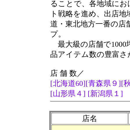
ることで、各地域にお
ト戦略を進め、出店地
道・東北地方一番の店
プ。
最大級の店舗で100
品アイテム数の豊富さ
店 舗 数／
[北海道60]
[青森県９]
[
[山形県４]
[新潟県１]
店名