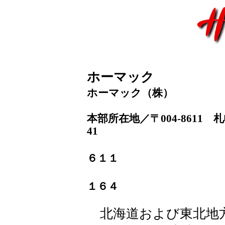
ホーマック
ホーマック（株）
本部所在地／〒004-861
41
ＴＥＬ．０
６１１
ＦＡＸ．０
１６４
北海道および東北地方