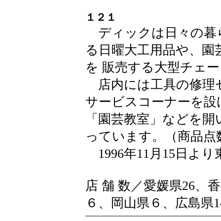
ＦＡＸ．０
１２１
ディックは日々の暮
る日曜大工用品や、園
を 販売する大型チェ
店内には工具の修理
サービスコーナーを設
「園芸教室」などを開
っています。（商品点
1996年11月15日よ
店 舗 数／愛媛県26
６、岡山県６、広島県1