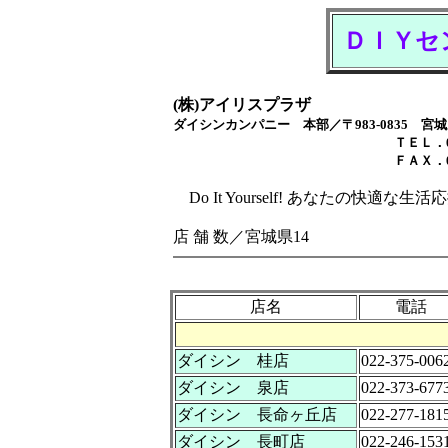
ＤＩＹセ
(株)アイリスプラザ
ダイシンカンパニー 本部／〒983-0835 
ＴＥＬ．022-292
ＦＡＸ．022-792-
Do It Yourself! あなたの快適な生活
店 舗 数／宮城県14
店名
電話
ダイシン 桂店
022-375-006
ダイシン 泉店
022-373-677
ダイシン 長命ヶ丘店
022-277-181
ダイシン 長町店
022-246-153