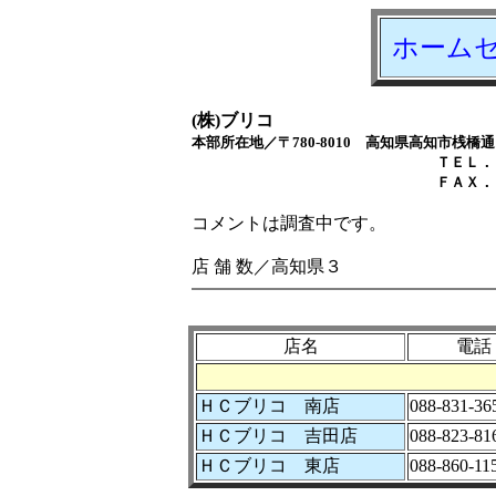
ホーム
(株)ブリコ
本部所在地／〒780-8010 高知県高知市
ＴＥＬ．０８８－８
ＦＡＸ．０８８－８
コメントは調査中です。
店 舗 数／高知県３
店名
電話
ＨＣブリコ 南店
088-831-36
ＨＣブリコ 吉田店
088-823-81
ＨＣブリコ 東店
088-860-11