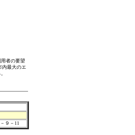
利用者の要望
市内最大のエ
る。
－９－11