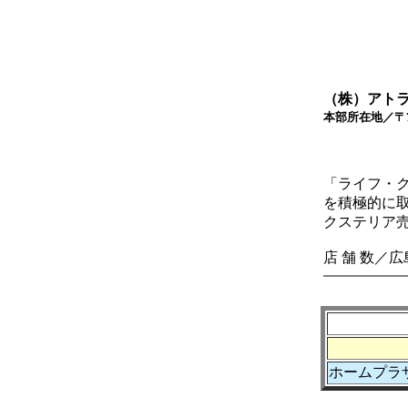
（株）アト
本部所在地／〒
ＴＥＬ
ＦＡＸ
「ライフ・
を積極的に
クステリア
店 舗 数／
ホームプラ