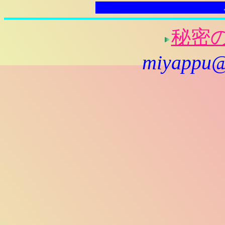
こ
秘密
miyappu@r